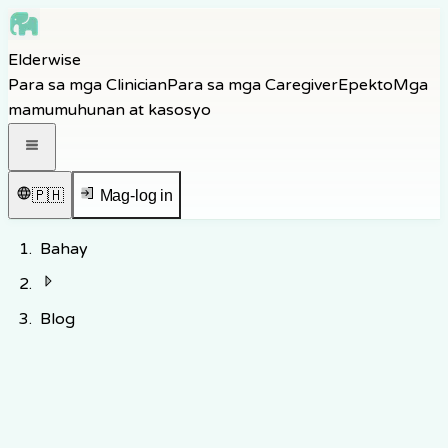
Skip to main content
Elderwise
Skip to navigation
Para sa mga Clinician
Para sa mga Caregiver
Epekto
Mga
Skip to footer
mamumuhunan at kasosyo
Buksan ang navigation menu
🇵🇭
Mag-log in
Bahay
Blog