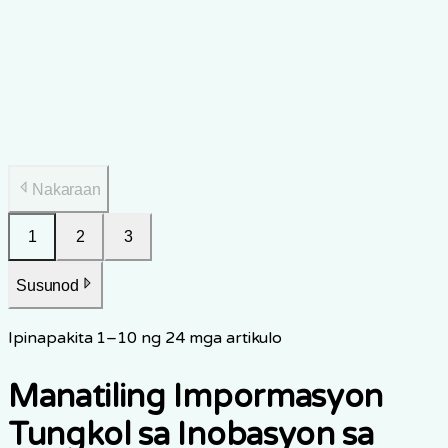
Staying Strong While You Care
Practical guide to maintaining physical health as a family
caregiver, covering exercise, injury prevention, sleep,
nutrition, and health screening in Singapore.
Dec 22, 2025
7
min basahin
Nakaraan
1
2
3
Susunod
Ipinapakita
1
–
10
ng
24
mga artikulo
Manatiling Impormasyon
Tungkol sa Inobasyon sa