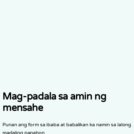
Lunes-Biyernes mula 8am hanggang 8pm
+65 8193 8194
Bisitahin Kami
Bumisita at mag-hello sa aming opisina
83 Science Park Drive (TL), the Curie (TL), Singapore
Mag-padala sa amin ng
mensahe
Punan ang form sa ibaba at babalikan ka namin sa lalong
madaling panahon.