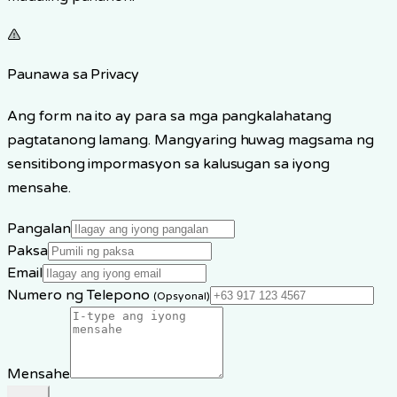
Paunawa sa Privacy
Ang form na ito ay para sa mga pangkalahatang
pagtatanong lamang. Mangyaring huwag magsama ng
sensitibong impormasyon sa kalusugan sa iyong
mensahe.
Pangalan
Paksa
Email
Numero ng Telepono
(
Opsyonal
)
Mensahe