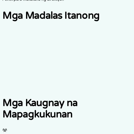
Mga Madalas Itanong
Gaano kabilis akong makakakuha ng tugon?
Nag-aalok ba kayo ng technical support?
Maaari ba akong mag-schedule ng demo?
Mga Kaugnay na
Mapagkukunan