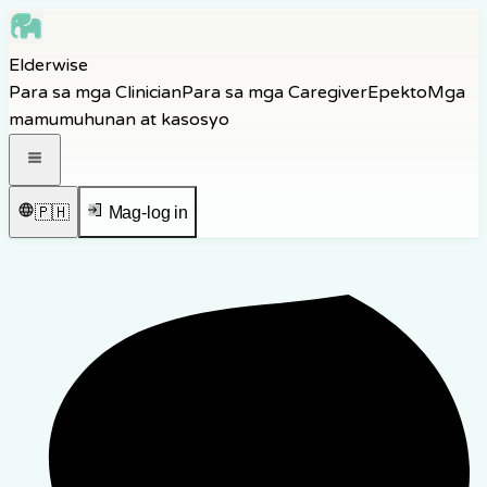
Skip to main content
Elderwise
Skip to navigation
Para sa mga Clinician
Para sa mga Caregiver
Epekto
Mga
Skip to footer
mamumuhunan at kasosyo
Buksan ang navigation menu
🇵🇭
Mag-log in