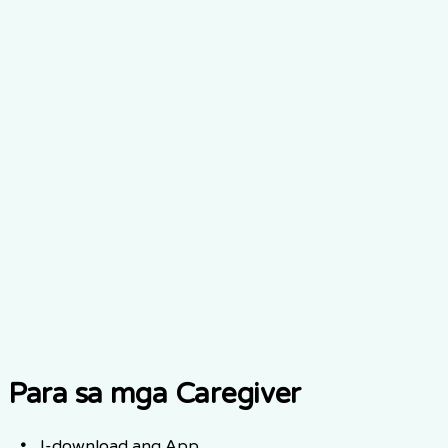
Kasunduan sa Kasosyo sa
Negosyo ng HIPAA
Elderwise.ai can execute a Business Associate Agreement
(BAA) with Covered Entities that use our platform to
process Protected Health Information (PHI). To request a
BAA, please contact our compliance team.
Magpadala ng email sa compliance@elderwise.ai
Para sa mga Caregiver
I-download ang App