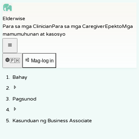
Skip to main content
Elderwise
Skip to navigation
Para sa mga Clinician
Para sa mga Caregiver
Epekto
Mga
Skip to footer
mamumuhunan at kasosyo
Buksan ang navigation menu
🇵🇭
Mag-log in
Bahay
Pagsunod
Kasunduan ng Business Associate