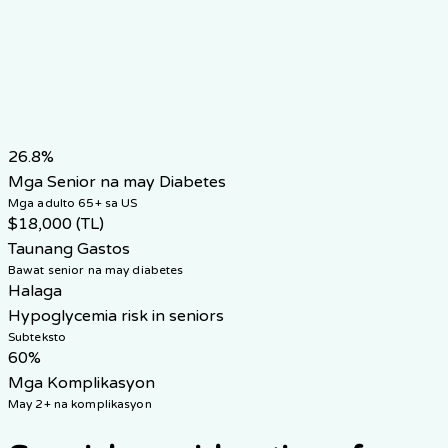
Mga pangunahing punto sa pamamahala
Target na A1C (Malusog)
<7.5%
Target na A1C (Mahina)
7.5-8.5%
Target na BP
<140/90
Pangunahing Panganib
Hypoglycemia
26.8%
Mga Senior na may Diabetes
Mga adulto 65+ sa US
$18,000 (TL)
Taunang Gastos
Bawat senior na may diabetes
Halaga
Hypoglycemia risk in seniors
Subteksto
60%
Mga Komplikasyon
May 2+ na komplikasyon