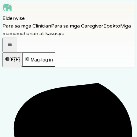
Skip to main content
Elderwise
Skip to navigation
Para sa mga Clinician
Para sa mga Caregiver
Epekto
Mga
Skip to footer
mamumuhunan at kasosyo
Buksan ang navigation menu
🇵🇭
Mag-log in