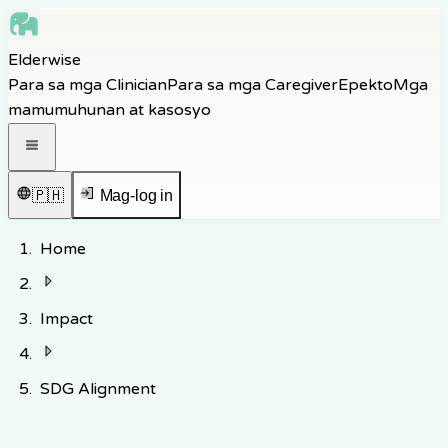
Skip to main content
Elderwise
Skip to navigation
Para sa mga Clinician
Para sa mga Caregiver
Epekto
Mga
Skip to footer
mamumuhunan at kasosyo
Buksan ang navigation menu
🇵🇭
Mag-log in
Home
Impact
SDG Alignment