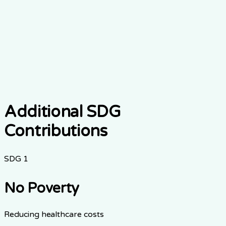
11
Sustainable Cities and
Communities
Make cities inclusive and sustainable
Additional SDG
Contributions
SDG
1
No Poverty
Reducing healthcare costs