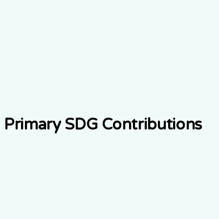
UN Sustainable Development Goals
Global
Goals
Primary SDG Contributions
3
Good Health and Well-Being
Ensure healthy lives for all