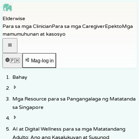
Skip to main content
Elderwise
Skip to navigation
Para sa mga Clinician
Para sa mga Caregiver
Epekto
Mga
Skip to footer
mamumuhunan at kasosyo
Buksan ang navigation menu
🇵🇭
Mag-log in
Bahay
Mga Resource para sa Pangangalaga ng Matatanda
sa Singapore
AI at Digital Wellness para sa mga Matatandang
Adulto: Ano ang Kasalukuyan at Susunod