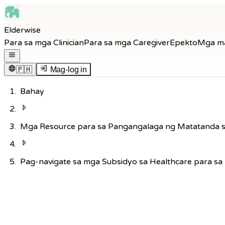
Skip to main content
Elderwise
Skip to navigation
Para sa mga Clinician
Para sa mga Caregiver
Epekto
Mga m
Skip to footer
Buksan ang navigation menu
🇵🇭
Mag-log in
Bahay
Mga Resource para sa Pangangalaga ng Matatanda s
Pag-navigate sa mga Subsidyo sa Healthcare para sa
Bumalik sa Knowledge Hub
Pangangalagang Pangkalusugan
9
min basahin