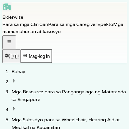
Skip to main content
Elderwise
Skip to navigation
Para sa mga Clinician
Para sa mga Caregiver
Epekto
Mga
Skip to footer
mamumuhunan at kasosyo
Buksan ang navigation menu
🇵🇭
Mag-log in
Bahay
Mga Resource para sa Pangangalaga ng Matatanda
sa Singapore
Mga Subsidyo para sa Wheelchair, Hearing Aid at
Medikal na Kagamitan