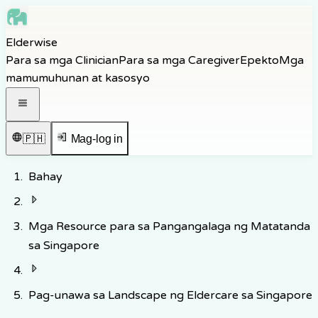
Skip to main content
Elderwise
Skip to navigation
Para sa mga Clinician
Para sa mga Caregiver
Epekto
Mga
Skip to footer
mamumuhunan at kasosyo
Buksan ang navigation menu
🇵🇭
Mag-log in
Bahay
Mga Resource para sa Pangangalaga ng Matatanda
sa Singapore
Pag-unawa sa Landscape ng Eldercare sa Singapore