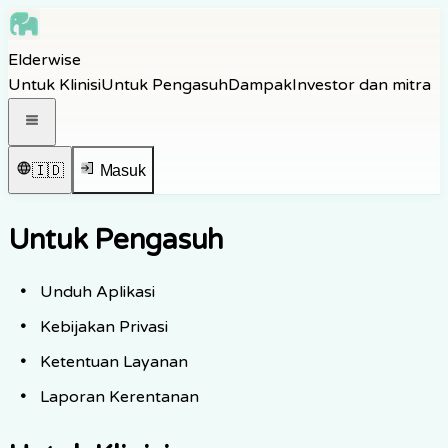
Skip to main content
Elderwise
Skip to navigation
Untuk Klinisi
Untuk Pengasuh
Dampak
Investor dan mitra
Skip to footer
Buka menu navigasi
🇮🇩
Masuk
Untuk Pengasuh
Unduh Aplikasi
Kebijakan Privasi
Ketentuan Layanan
Laporan Kerentanan