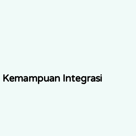
Hubungi kami
Kemampuan Integrasi
Interoperabilitas EHR
Pertukaran data berbasis FHIR memungkinkan data
asesmen geriatri terstruktur mengalir ke sistem EHR