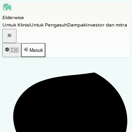
Skip to main content
Elderwise
Skip to navigation
Untuk Klinisi
Untuk Pengasuh
Dampak
Investor dan mitra
Skip to footer
Buka menu navigasi
🇮🇩
Masuk