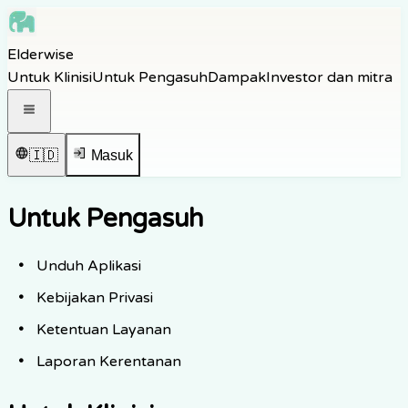
Skip to main content
Elderwise
Skip to navigation
Untuk Klinisi
Untuk Pengasuh
Dampak
Investor dan mitra
Skip to footer
Buka menu navigasi
🇮🇩
Masuk
Untuk Pengasuh
Unduh Aplikasi
Kebijakan Privasi
Ketentuan Layanan
Laporan Kerentanan