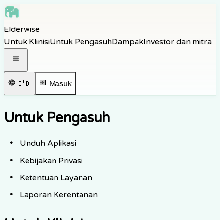
Skip to main content
Elderwise
Skip to navigation
Untuk Klinisi
Untuk Pengasuh
Dampak
Investor dan mitra
Skip to footer
Buka menu navigasi
🇮🇩
Masuk
Untuk Pengasuh
Unduh Aplikasi
Kebijakan Privasi
Ketentuan Layanan
Laporan Kerentanan