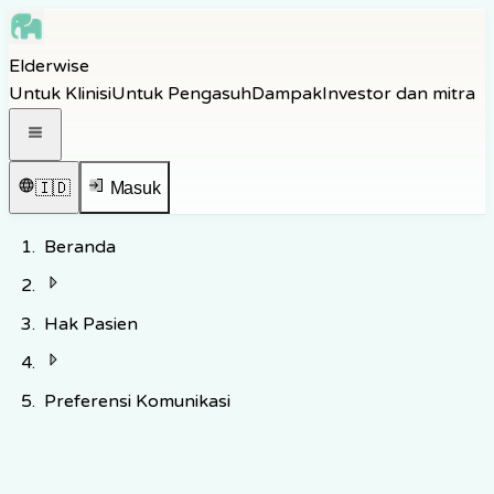
Skip to main content
Elderwise
Skip to navigation
Untuk Klinisi
Untuk Pengasuh
Dampak
Investor dan mitra
Skip to footer
Buka menu navigasi
🇮🇩
Masuk
Beranda
Hak Pasien
Preferensi Komunikasi