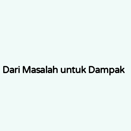
Dari Masalah untuk Dampak
Problem
Tantangan Inti
•
Penuaan populasi meningkatkan tuntutan