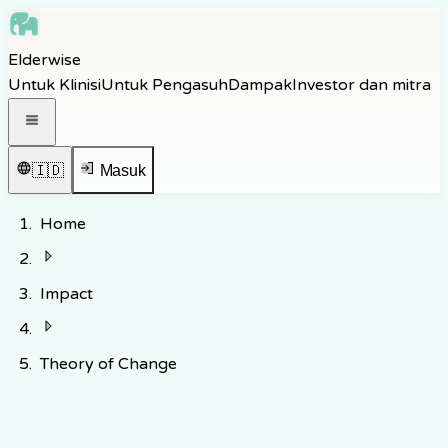
Skip to main content
Elderwise
Skip to navigation
Untuk Klinisi
Untuk Pengasuh
Dampak
Investor dan mitra
Skip to footer
Buka menu navigasi
🇮🇩
Masuk
Home
Impact
Theory of Change
Terbukti-Dampak Berdasarkan