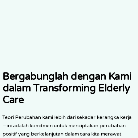
Impact
Vision jangka panjang
•
Sustainable aging- in- tempat pada skala
•
Diagnofied lansia care as standard
•
Transformasi sistem perawatan kesehatan
Bergabunglah dengan Kami
dalam Transforming Elderly
Care
Teori Perubahan kami lebih dari sekadar kerangka kerja
—ini adalah komitmen untuk menciptakan perubahan
positif yang berkelanjutan dalam cara kita merawat