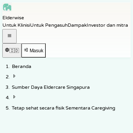
Skip to main content
Elderwise
Skip to navigation
Untuk Klinisi
Untuk Pengasuh
Dampak
Investor dan mitra
Skip to footer
Buka menu navigasi
🇮🇩
Masuk
Beranda
Sumber Daya Eldercare Singapura
Tetap sehat secara fisik Sementara Caregiving
Kembali ke Hub Pengetahuan