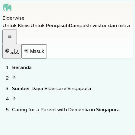
Skip to main content
Elderwise
Skip to navigation
Untuk Klinisi
Untuk Pengasuh
Dampak
Investor dan mitra
Skip to footer
Buka menu navigasi
🇮🇩
Masuk
Beranda
Sumber Daya Eldercare Singapura
Caring for a Parent with Dementia in Singapura
Kembali ke Hub Pengetahuan