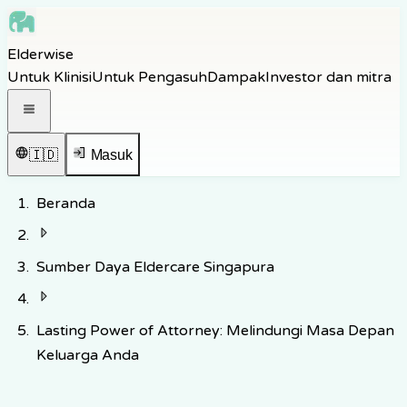
Skip to main content
Elderwise
Skip to navigation
Untuk Klinisi
Untuk Pengasuh
Dampak
Investor dan mitra
Skip to footer
Buka menu navigasi
🇮🇩
Masuk
Beranda
Sumber Daya Eldercare Singapura
Lasting Power of Attorney: Melindungi Masa Depan
Keluarga Anda