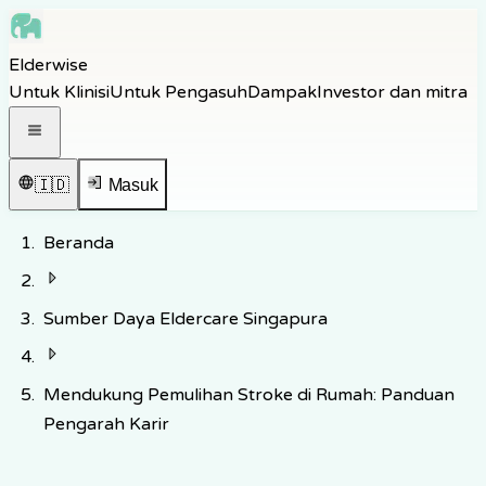
Skip to main content
Elderwise
Skip to navigation
Untuk Klinisi
Untuk Pengasuh
Dampak
Investor dan mitra
Skip to footer
Buka menu navigasi
🇮🇩
Masuk
Beranda
Sumber Daya Eldercare Singapura
Mendukung Pemulihan Stroke di Rumah: Panduan
Pengarah Karir