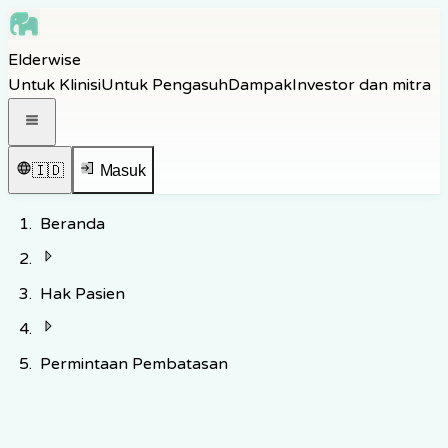
Skip to main content
Elderwise
Skip to navigation
Untuk Klinisi
Untuk Pengasuh
Dampak
Investor dan mitra
Skip to footer
Buka menu navigasi
🇮🇩
Masuk
Beranda
Hak Pasien
Permintaan Pembatasan