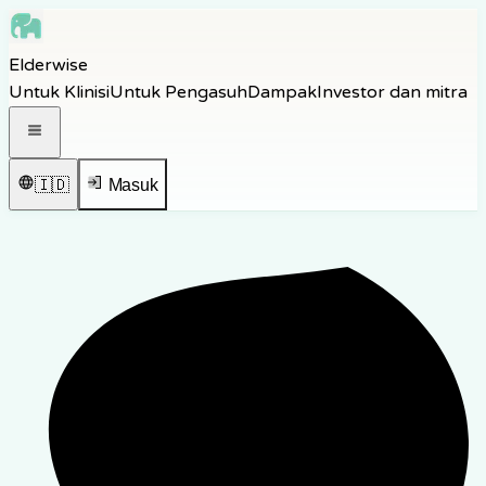
Skip to main content
Elderwise
Skip to navigation
Untuk Klinisi
Untuk Pengasuh
Dampak
Investor dan mitra
Skip to footer
Buka menu navigasi
🇮🇩
Masuk