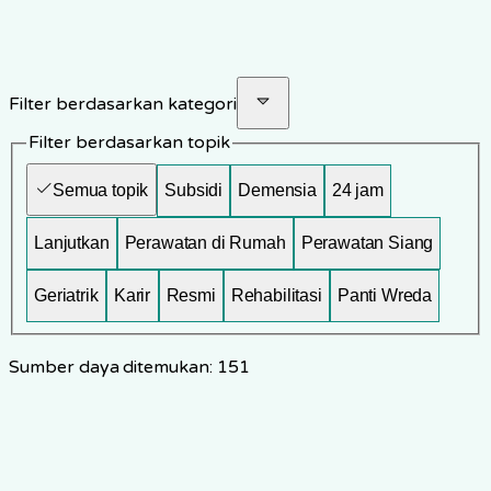
Cari sumber daya eldercare
Filter berdasarkan kategori
Filter berdasarkan topik
Semua topik
Subsidi
Demensia
24 jam
Lanjutkan
Perawatan di Rumah
Perawatan Siang
Geriatrik
Karir
Resmi
Rehabilitasi
Panti Wreda
Sumber daya ditemukan: 151
Sumber daya ditemukan: 151
Instansi Pemerintah