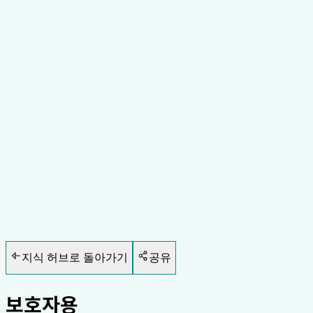
헬스케어
8
분 읽기
지식 허브로 돌아가기
공유
보호자용