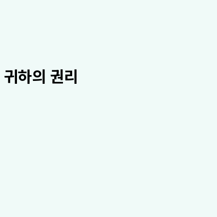
귀하의 권리
건강 정보 열람 권리
귀하는 자신의 건강 정보를 열람하거나 사본을 받을 권리가 있습
니다
patientRights.rights.amendment.t