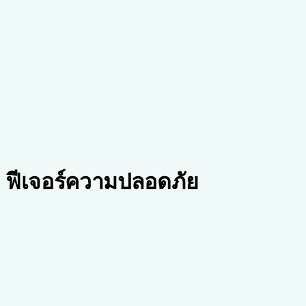
ฟีเจอร์ความปลอดภัย
การเข้ารหัสข้อมูล
การเข้ารหัส AES-256-GCM สำหรับ PHI ทั้งหมดทั้งขณะเก็บ
รักษาและส่งข้อมูล (ข้อมูล ณ เดือนธันวาคม 2024)