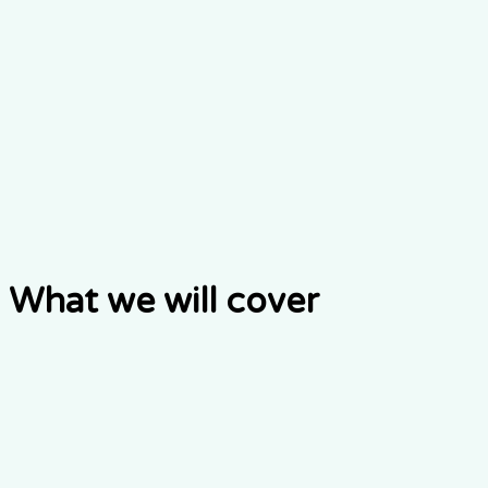
Live walkthrough
A guided session over video, with time for your questions.
預約現場示範
What we will cover