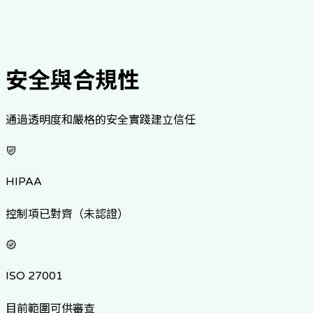
不限患者數（自用或家屬）
聯絡業務
安全與合規性
通過透明度和嚴格的安全實踐建立信任
HIPAA
控制項已對齊（未認證）
ISO 27001
目前範圍可供審查