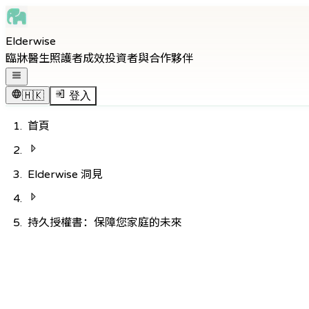
Skip to main content
Elderwise
Skip to navigation
臨牀醫生
照護者
成效
投資者與合作夥伴
Skip to footer
打開導覽選單
🇭🇰
登入
首頁
Elderwise 洞見
持久授權書：保障您家庭的未來
返回知識中心
護理
8
分鐘閱讀