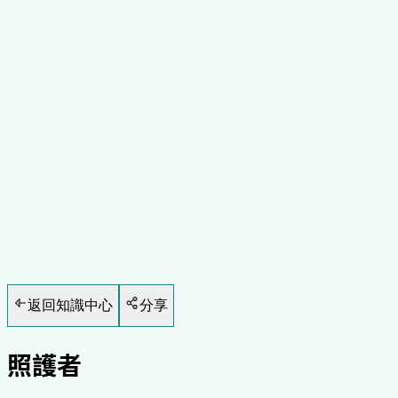
醫療
8
分鐘閱讀
返回知識中心
分享
照護者