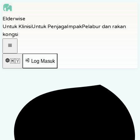
Skip to main content
Elderwise
Skip to navigation
Untuk Klinisi
Untuk Penjaga
Impak
Pelabur dan rakan
Skip to footer
kongsi
Buka menu navigasi
🇲🇾
Log Masuk