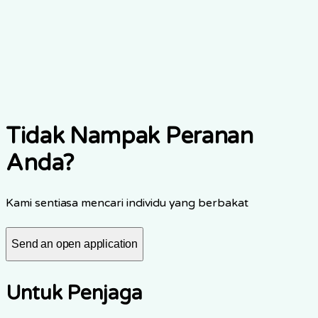
ealthcare
emote
art-time
Apply
Tidak Nampak Peranan
Anda?
Kami sentiasa mencari individu yang berbakat
Send an open application
Untuk Penjaga