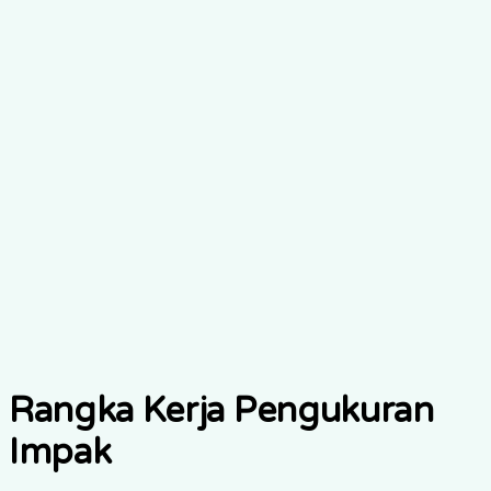
Units/Volume Produced
Penyempurnaan penilaian CGA berstruktur
IRIS+
PI1290
Target Stakeholder Satisfaction
Ratio
Kepuasan penjaga dan klinisi
IRIS+
PI7163
Rangka Kerja Pengukuran
Impak