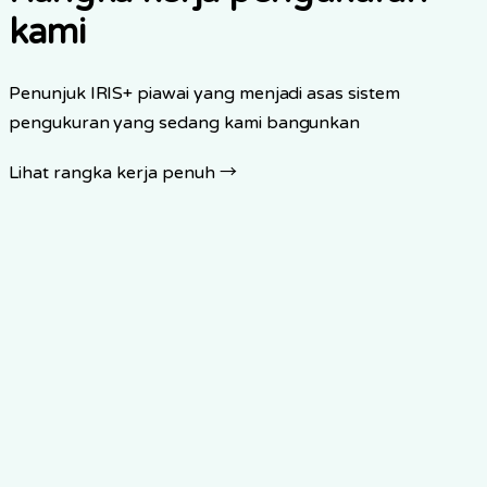
kami
Penunjuk IRIS+ piawai yang menjadi asas sistem
pengukuran yang sedang kami bangunkan
Lihat rangka kerja penuh
→
Client Individuals: Total
Penjaga dan keluarga yang menerima perkhidmatan
melalui platform
IRIS+
PI4060