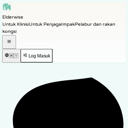
Skip to main content
Elderwise
Skip to navigation
Untuk Klinisi
Untuk Penjaga
Impak
Pelabur dan rakan
Skip to footer
kongsi
Buka menu navigasi
🇲🇾
Log Masuk