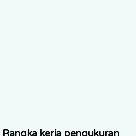
Penjagaan Belas
Kasihan
Lihat rangka kerja pengukuran
Terokai Teori Perubahan
Kami
Rangka kerja pengukuran