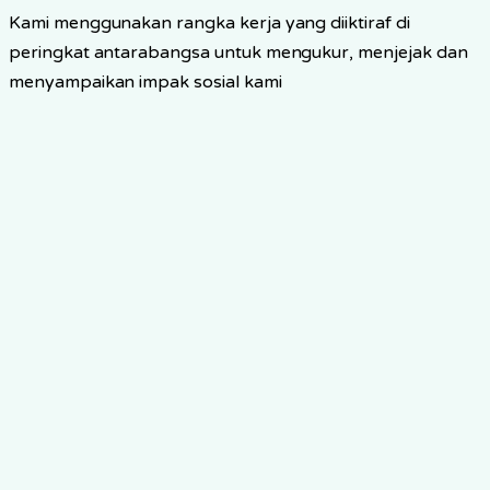
Kami menggunakan rangka kerja yang diiktiraf di
peringkat antarabangsa untuk mengukur, menjejak dan
menyampaikan impak sosial kami
Teori Perubahan
Laluan berasaskan bukti kami untuk mengubah
penjagaan warga emas melalui teknologi dan inovasi
Ketahui Lebih Lanjut
→
Penjajaran SDG