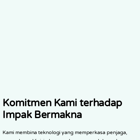
Menyumbang kepada Matlamat Pembangunan Mampan
PBB untuk kesihatan, penuaan dan komuniti mampan
Ketahui Lebih Lanjut
→
Metrik IRIS+
Pengukuran impak yang diseragamkan menggunakan
penunjuk IRIS+ yang diiktiraf secara global
Ketahui Lebih Lanjut
→
Komitmen Kami terhadap
Impak Bermakna
Kami membina teknologi yang memperkasa penjaga,