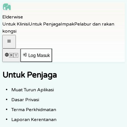
Skip to main content
Elderwise
Skip to navigation
Untuk Klinisi
Untuk Penjaga
Impak
Pelabur dan rakan
Skip to footer
kongsi
Buka menu navigasi
🇲🇾
Log Masuk
Untuk Penjaga
Muat Turun Aplikasi
Dasar Privasi
Terma Perkhidmatan
Laporan Kerentanan