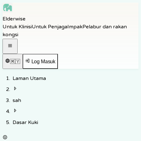
Skip to main content
Elderwise
Skip to navigation
Untuk Klinisi
Untuk Penjaga
Impak
Pelabur dan rakan
Skip to footer
kongsi
Buka menu navigasi
🇲🇾
Log Masuk
Laman Utama
sah
Dasar Kuki