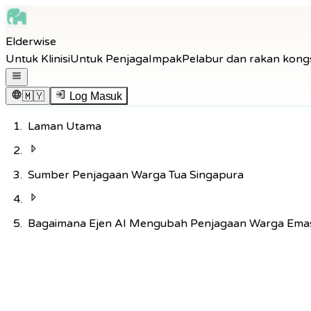
Skip to main content
Elderwise
Skip to navigation
Untuk Klinisi
Untuk Penjaga
Impak
Pelabur dan rakan kong
Skip to footer
Buka menu navigasi
🇲🇾
Log Masuk
Laman Utama
Sumber Penjagaan Warga Tua Singapura
Bagaimana Ejen AI Mengubah Penjagaan Warga Ema
Kembali ke Hab Pengetahuan
Teknologi
10
min baca