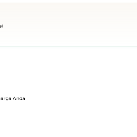
si
uarga Anda