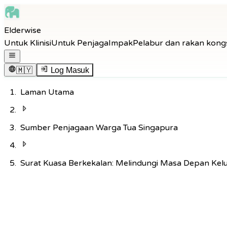
Skip to main content
Elderwise
Skip to navigation
Untuk Klinisi
Untuk Penjaga
Impak
Pelabur dan rakan kong
Skip to footer
Buka menu navigasi
🇲🇾
Log Masuk
Laman Utama
Sumber Penjagaan Warga Tua Singapura
Surat Kuasa Berkekalan: Melindungi Masa Depan Kel
Kembali ke Hab Pengetahuan
Penjagaan
8
min baca