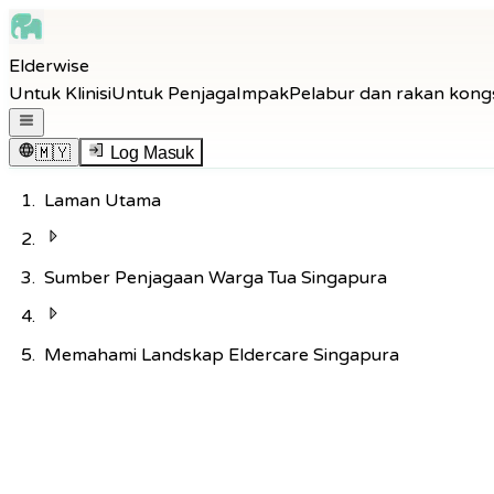
Skip to main content
Elderwise
Skip to navigation
Untuk Klinisi
Untuk Penjaga
Impak
Pelabur dan rakan kong
Skip to footer
Buka menu navigasi
🇲🇾
Log Masuk
Laman Utama
Sumber Penjagaan Warga Tua Singapura
Memahami Landskap Eldercare Singapura
Kembali ke Hab Pengetahuan
Penjagaan
8
min baca