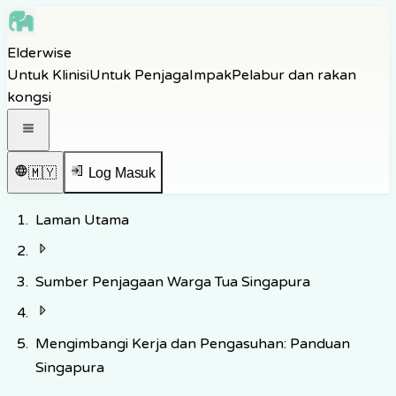
Skip to main content
Elderwise
Skip to navigation
Untuk Klinisi
Untuk Penjaga
Impak
Pelabur dan rakan
Skip to footer
kongsi
Buka menu navigasi
🇲🇾
Log Masuk
Laman Utama
Sumber Penjagaan Warga Tua Singapura
Mengimbangi Kerja dan Pengasuhan: Panduan
Singapura