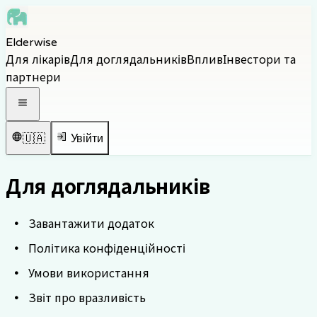
Skip to main content
Elderwise
Skip to navigation
Для лікарів
Для доглядальників
Вплив
Інвестори та
Skip to footer
партнери
Відкрити навігаційне меню
🇺🇦
Увійти
Для доглядальників
Завантажити додаток
Політика конфіденційності
Умови використання
Звіт про вразливість