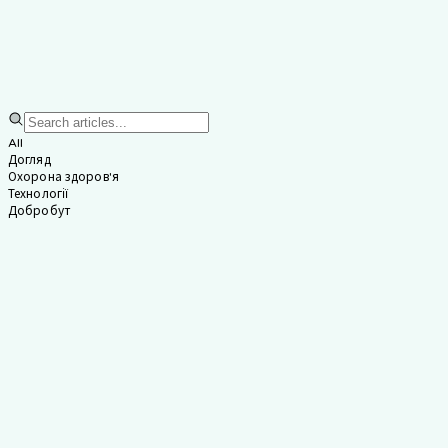
All
Догляд
Охорона здоров'я
Технології
Добробут
Догляд
8
min
Розуміння Ландшафту
Догляду за Літніми
Людьми в Сінгапурі