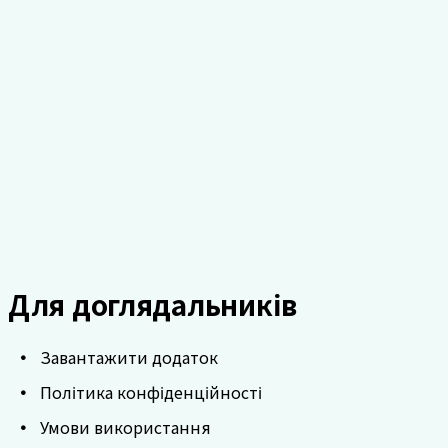
7
min
AI та цифрове здоров'я
літніх людей: сьогодні і
завтра
Звіт 2026 року висвітлює можливості AI для
організацій догляду, що покращують здоров'я літніх.
Читати Далі
Для доглядальників
Завантажити додаток
Політика конфіденційності
Умови використання