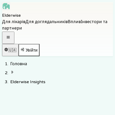
Skip to main content
Elderwise
Skip to navigation
Для лікарів
Для доглядальників
Вплив
Інвестори та
Skip to footer
партнери
Відкрити навігаційне меню
🇺🇦
Увійти
Головна
Elderwise Insights