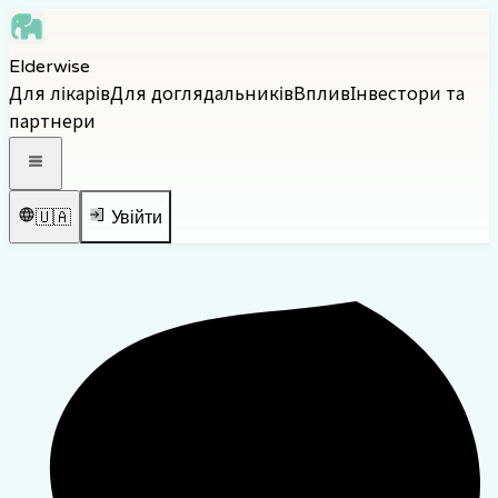
Skip to main content
Elderwise
Skip to navigation
Для лікарів
Для доглядальників
Вплив
Інвестори та
Skip to footer
партнери
Відкрити навігаційне меню
🇺🇦
Увійти