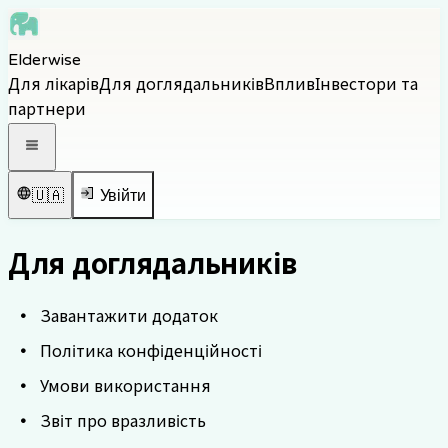
Skip to main content
Elderwise
Skip to navigation
Для лікарів
Для доглядальників
Вплив
Інвестори та
Skip to footer
партнери
Відкрити навігаційне меню
🇺🇦
Увійти
Для доглядальників
Завантажити додаток
Політика конфіденційності
Умови використання
Звіт про вразливість