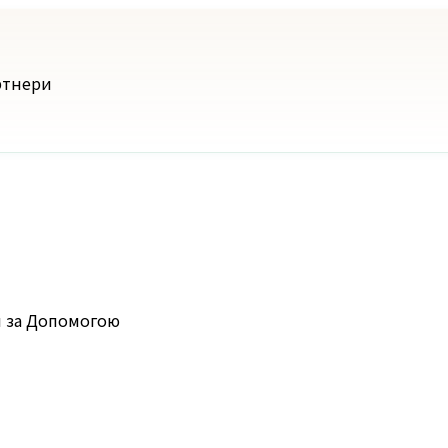
ртнери
я за Допомогою