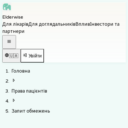
Skip to main content
Elderwise
Skip to navigation
Для лікарів
Для доглядальників
Вплив
Інвестори та
Skip to footer
партнери
Відкрити навігаційне меню
🇺🇦
Увійти
Головна
Права пацієнтів
Запит обмежень