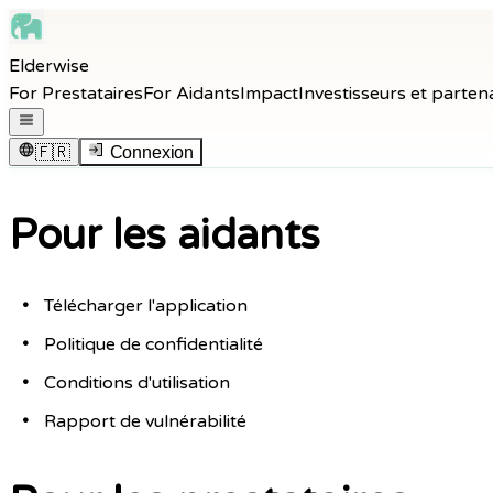
Skip to main content
Elderwise
Skip to navigation
For Prestataires
For Aidants
Impact
Investisseurs et parten
Skip to footer
Ouvrir le menu de navigation
🇫🇷
Connexion
Pour les aidants
Télécharger l'application
Politique de confidentialité
Conditions d'utilisation
Rapport de vulnérabilité