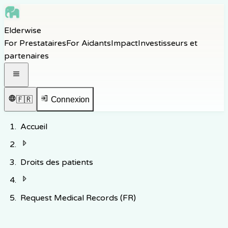
Skip to main content
Elderwise
Skip to navigation
For Prestataires
For Aidants
Impact
Investisseurs et
Skip to footer
partenaires
Ouvrir le menu de navigation
🇫🇷
Connexion
Accueil
Droits des patients
Request Medical Records (FR)