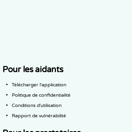
Partage des connaissances
Contributing to the broader santé and AI communities
through open dialogue.
"
L'apprentissage est un voyage continu, pas une
destination.
"
Pour les aidants
Télécharger l'application
Politique de confidentialité
Conditions d'utilisation
Rapport de vulnérabilité