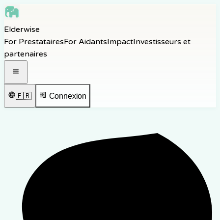
Skip to main content
Elderwise
Skip to navigation
For Prestataires
For Aidants
Impact
Investisseurs et
Skip to footer
partenaires
Ouvrir le menu de navigation
🇫🇷
Connexion