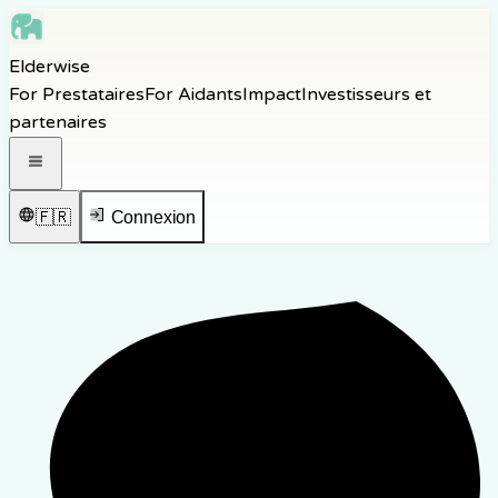
Skip to main content
Elderwise
Skip to navigation
For Prestataires
For Aidants
Impact
Investisseurs et
Skip to footer
partenaires
Ouvrir le menu de navigation
🇫🇷
Connexion