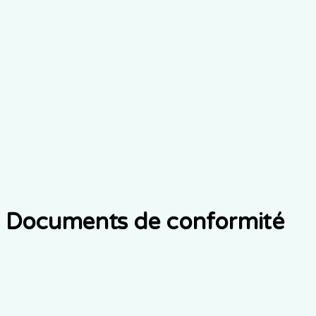
Gestion du consentement
Préférences de confidentialité et suivi du consentement
contrôlés par le patient
Intégrité des données
Contrôle de version et vérifications d'intégrité pour
toutes les ISP
Documents de conformité
Confidentialité Notice