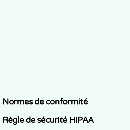
Notice of Confidentialité Practices for Protected Santé
Information
Voir le document
Accord de partenariat
commercial
Demandez un AAP pour votre organisation
Voir le document
Normes de conformité
Règle de sécurité HIPAA