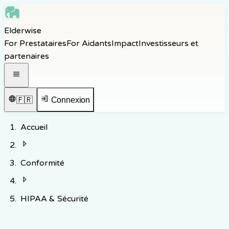
Skip to main content
Elderwise
Skip to navigation
For Prestataires
For Aidants
Impact
Investisseurs et
Skip to footer
partenaires
Ouvrir le menu de navigation
🇫🇷
Connexion
Accueil
Conformité
HIPAA & Sécurité