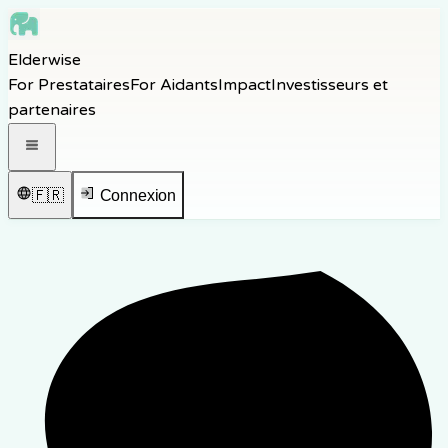
Skip to main content
Elderwise
Skip to navigation
For Prestataires
For Aidants
Impact
Investisseurs et
Skip to footer
partenaires
Ouvrir le menu de navigation
🇫🇷
Connexion