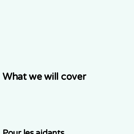
Live walkthrough
A guided session over video, with time for your questions.
Réserver une démo en direct
What we will cover
Pour les aidants