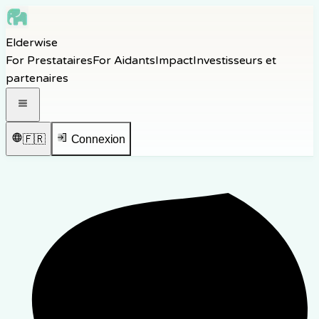
Skip to main content
Elderwise
Skip to navigation
For Prestataires
For Aidants
Impact
Investisseurs et
Skip to footer
partenaires
Ouvrir le menu de navigation
🇫🇷
Connexion