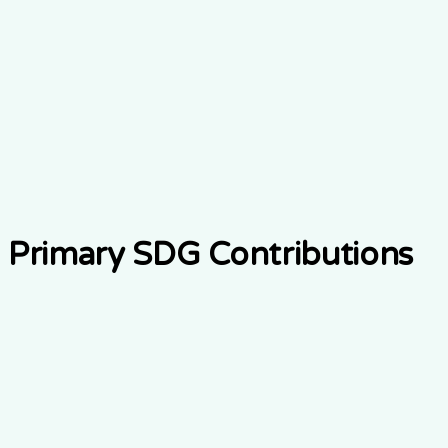
UN Sustainable Development Goals
Global
Goals
Primary SDG Contributions
3
Good Health and Well-Being
Ensure healthy lives for all