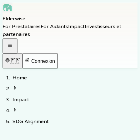
Skip to main content
Elderwise
Skip to navigation
For Prestataires
For Aidants
Impact
Investisseurs et
Skip to footer
partenaires
Ouvrir le menu de navigation
🇫🇷
Connexion
Home
Impact
SDG Alignment