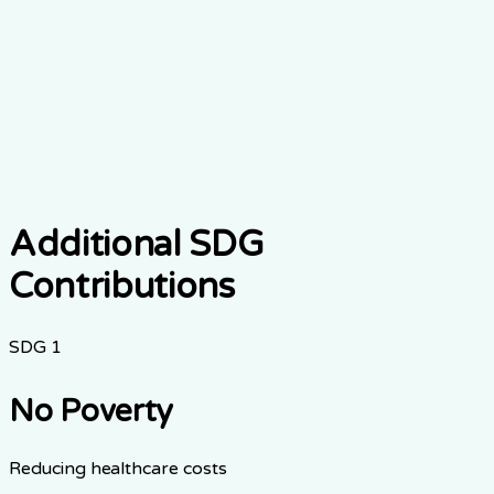
11
Sustainable Cities and
Communities
Make cities inclusive and sustainable
Additional SDG
Contributions
SDG
1
No Poverty
Reducing healthcare costs